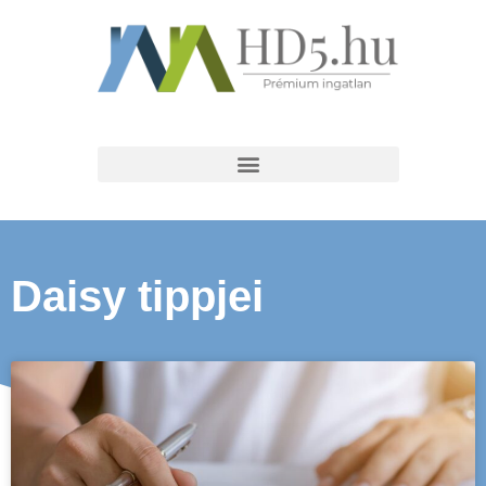
Daisy tippjei