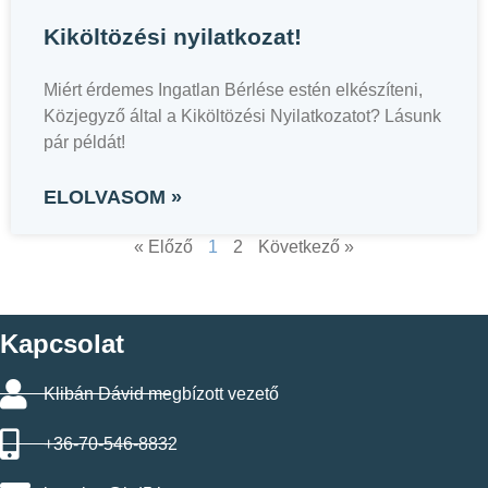
Kiköltözési nyilatkozat!
Miért érdemes Ingatlan Bérlése estén elkészíteni,
Közjegyző által a Kiköltözési Nyilatkozatot? Lásunk
pár példát!
ELOLVASOM »
« Előző
1
2
Következő »
Kapcsolat
Klibán Dávid megbízott vezető
+36-70-546-8832