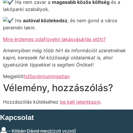
Ha nem zavar a
magasabb közös költség
és a
lakóparki szabályok.
Ha
autóval közlekedsz
, és nem gond a város
peremén lakni.
Mire érdemes odafigyelni lakásvásárlás előtt?
Amennyiben még több hírt és információt szeretnének
kapni, keressék fel közösségi oldalainkat is, ahol
igyekszünk tippekkel is segíteni Önöket!
Megjelölt
hd5prémiumingatlan
Vélemény, hozzászólás?
Hozzászólás küldéséhez
be kell jelentkezni
.
Kapcsolat
Klibán Dávid megbízott vezető