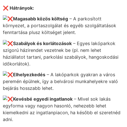
❌ Hátrányok:
Magasabb közös költség
– A parkosított
környezet, a portaszolgálat és egyéb szolgáltatások
fenntartása plusz költséget jelent.
Szabályok és korlátozások
– Egyes lakóparkok
szigorú házirendet vezetnek be (pl. nem lehet
háziállatot tartani, parkolási szabályok, hangoskodási
időkorlátok).
Elhelyezkedés
– A lakóparkok gyakran a város
peremén épülnek, így a belvárosi munkahelyekre való
bejárás hosszabb lehet.
Kevésbé egyedi ingatlanok
– Mivel sok lakás
egyforma vagy nagyon hasonló, nehezebb lehet
kiemelkedni az ingatlanpiacon, ha később el szeretnéd
adni.