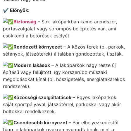
✔ Előnyök:
Biztonság
– Sok lakóparkban kamerarendszer,
portaszolgálat vagy sorompós beléptetés van, ami
csökkenti a betörések esélyét.
Rendezett környezet
– A közös terek (pl. parkok,
sétányok, játszóterek) általában gondozottak, tiszták.
Modern lakások
– A lakóparkok nagy része új
építésű vagy felújított, így korszerűbb műszaki
megoldásokat kínál (pl. hőszigetelés, energiatakarékos
rendszerek).
Közösségi szolgáltatások
– Egyes lakóparkok
saját sportpályával, játszótérrel, parkokkal vagy akár
boltokkal rendelkeznek.
Csendesebb környezet
– Bár elhelyezkedéstől
függ, a lakóparkok gyakran nyugodtabbak, mint a