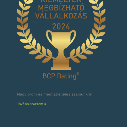
Díjazták cégünk megbízhatóságát!
Nagy öröm és megtiszteltetés számunkra!
Tovább olvasom »