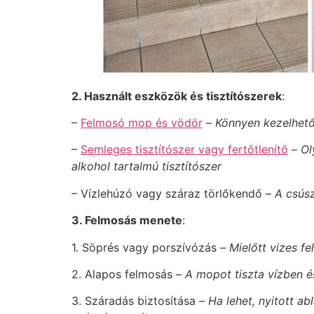
2. Használt eszközök és tisztítószerek
:
–
Felmosó mop és vödör
–
Könnyen kezelhető
–
Semleges tisztítószer vagy fertőtlenítő
–
Ol
alkohol tartalmú tisztítószer
– Vízlehúzó vagy száraz törlőkendő –
A csús
3. Felmosás menete
:
1. Söprés vagy porszívózás –
Mielőtt vizes fe
2. Alapos felmosás –
A mopot tiszta vízben és
3. Száradás biztosítása –
Ha lehet, nyitott a