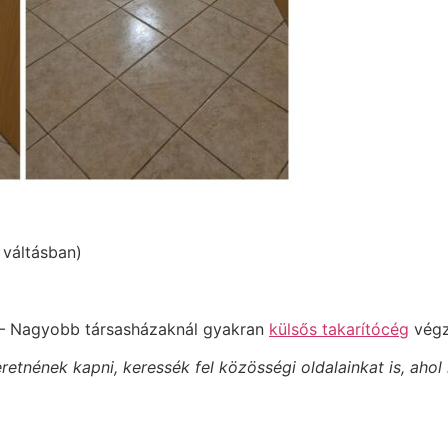
 váltásban)
ó – Nagyobb társasházaknál gyakran
külsős takarítócég
végz
tnének kapni, keressék fel közösségi oldalainkat is, ahol 