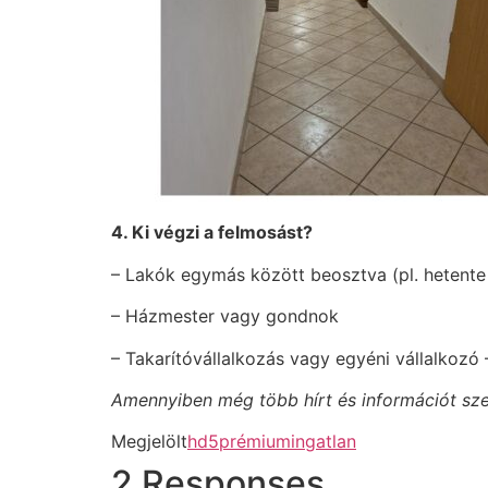
4. Ki végzi a felmosást?
– Lakók egymás között beosztva (pl. hetente
– Házmester vagy gondnok
– Takarítóvállalkozás vagy egyéni vállalkoz
Amennyiben még több hírt és információt szere
Megjelölt
hd5prémiumingatlan
2 Responses