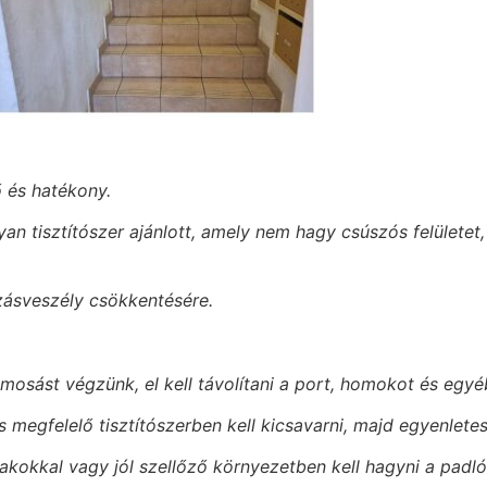
 és hatékony.
yan tisztítószer ajánlott, amely nem hagy csúszós felületet, 
zásveszély csökkentésére.
lmosást végzünk, el kell távolítani a port, homokot és eg
 megfelelő tisztítószerben kell kicsavarni, majd egyenlete
blakokkal vagy jól szellőző környezetben kell hagyni a padl