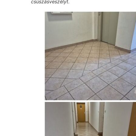
csúszásveszélyt.