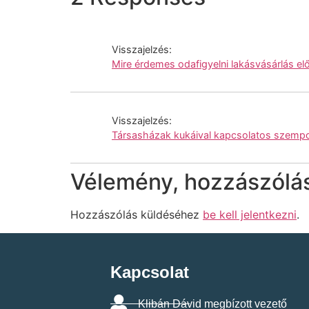
Visszajelzés:
Mire érdemes odafigyelni lakásvásárlás el
Visszajelzés:
Társasházak kukáival kapcsolatos szempo
Vélemény, hozzászólá
Hozzászólás küldéséhez
be kell jelentkezni
.
Kapcsolat
Klibán Dávid megbízott vezető