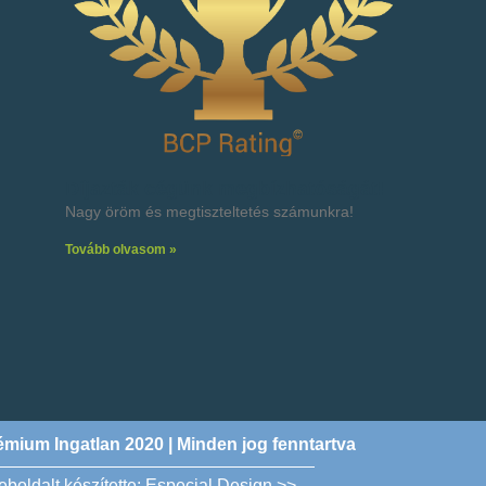
Díjazták cégünk megbízhatóságát!
Nagy öröm és megtiszteltetés számunkra!
Tovább olvasom »
mium Ingatlan 2020 | Minden jog fenntartva
eboldalt készítette: Especial Design >>