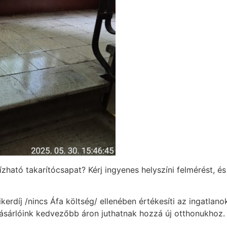
ható takarítócsapat? Kérj ingyenes helyszíni felmérést, és 
rdíj /nincs Áfa költség/ ellenében értékesíti az ingatlan
 vásárlóink kedvezőbb áron juthatnak hozzá új otthonukhoz.