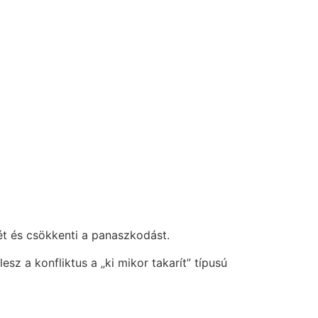
gét és csökkenti a panaszkodást.
sz a konfliktus a „ki mikor takarít” típusú