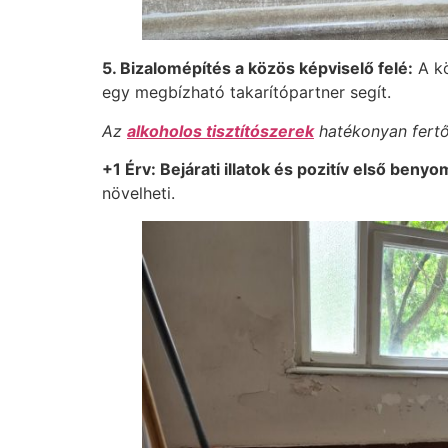
5. Bizalomépítés a közös képviselő felé:
A kö
egy megbízható takarítópartner segít.
Az
alkoholos tisztítószerek
hatékonyan fertőt
+1 Érv: Bejárati illatok és pozitív első benyo
növelheti.