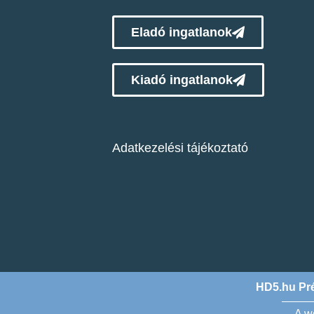
Eladó ingatlanok
Kiadó ingatlanok
Adatkezelési tájékoztató
HD5.hu Pré
A w