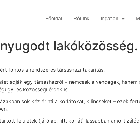
Főoldal
Rólunk
Ingatlan
M
 nyugodt lakóközösség.
rt fontos a rendszeres társasházi takarítás.
ást adják egy társasházról – nemcsak a vendégek, hanem a 
gügyi és közösségi érdek is.
ázakban sok kéz érinti a korlátokat, kilincseket – ezek fe
ben.
 tartott felületek (járólap, lift, korlát) lassabban amortiz