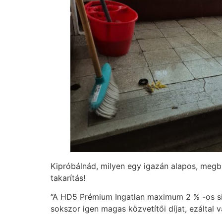
Kipróbálnád, milyen egy igazán alapos, megbíz
takarítás!
“A HD5 Prémium Ingatlan maximum 2 % -os sike
sokszor igen magas közvetítői díjat, ezáltal