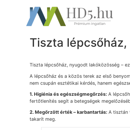
Tiszta lépcsőház,
Tiszta lépcsőház, nyugodt lakóközösség – ezé
A lépcsőház és a közös terek az első benyom
nem csupán esztétikai kérdés, hanem egészsé
1. Higiénia és egészségmegőrzés:
A lépcsőh
fertőtlenítés segít a betegségek megelőzésé
2. Megőrzött érték – karbantartás:
A tisztán
takarít meg.