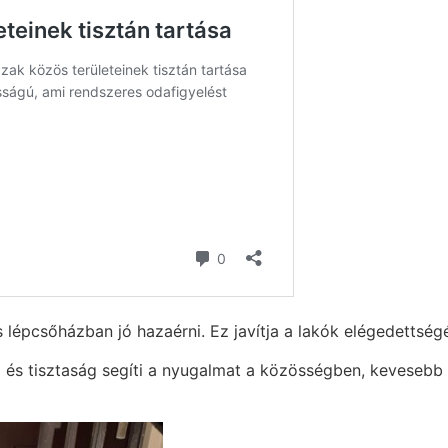
os lépcsőházban jó hazaérni. Ez javítja a lakók elégedettsé
és tisztaság segíti a nyugalmat a közösségben, kevesebb le