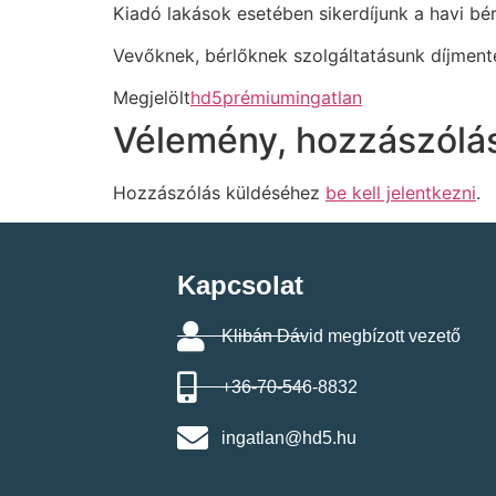
Kiadó lakások esetében sikerdíjunk a havi bér
Vevőknek, bérlőknek szolgáltatásunk díjmente
Megjelölt
hd5prémiumingatlan
Vélemény, hozzászólá
Hozzászólás küldéséhez
be kell jelentkezni
.
Kapcsolat
Klibán Dávid megbízott vezető
+36-70-546-8832
ingatlan@hd5.hu