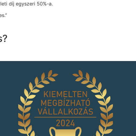
leti díj egyszeri 50%-a.
s.”
s?