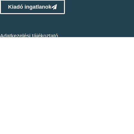
Kiadó ingatlanok
Adatkezelési tájékoztató
Díjazták cégünk megbízhatóságát!
Nagy öröm és megtiszteltetés számunkra!