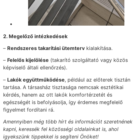
2. Megelőző intézkedések
–
Rendszeres takarítási ütemterv
kialakítása.
–
Felelős kijelölése
(takarító szolgáltató vagy közös
képviselő általi ellenőrzés).
–
Lakók együttműködése
, például az előterek tisztán
tartása. A társasház tisztasága nemcsak esztétikai
kérdés, hanem az ott lakók komfortérzetét és
egészségét is befolyásolja, így érdemes megfelelő
figyelmet fordítani rá.
Amennyiben még több hírt és információt szeretnének
kapni, keressék fel közösségi oldalainkat is, ahol
igyekszünk tippekkel is segíteni Önöket!