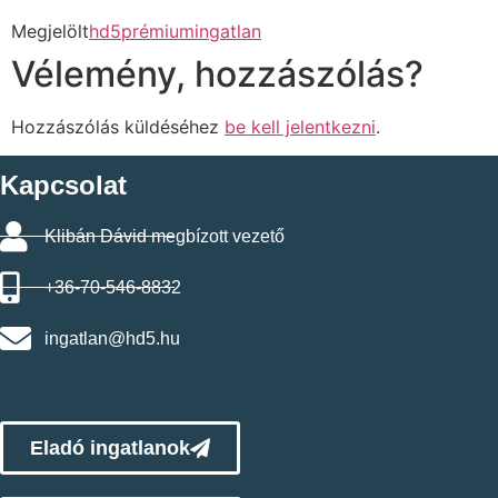
Megjelölt
hd5prémiumingatlan
Vélemény, hozzászólás?
Hozzászólás küldéséhez
be kell jelentkezni
.
Kapcsolat
Klibán Dávid megbízott vezető
+36-70-546-8832
ingatlan@hd5.hu
Eladó ingatlanok