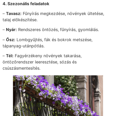
4. Szezonális feladatok
–
Tavasz:
Fűnyírás megkezdése, növények ültetése,
talaj előkészítése.
–
Nyár:
Rendszeres öntözés, fűnyírás, gyomlálás.
–
Ősz:
Lombgyűjtés, fák és bokrok metszése,
tápanyag-utánpótlás.
–
Tél:
Fagyérzékeny növények takarása,
öntözőrendszer leeresztése, sózás és
csúszásmentesítés.