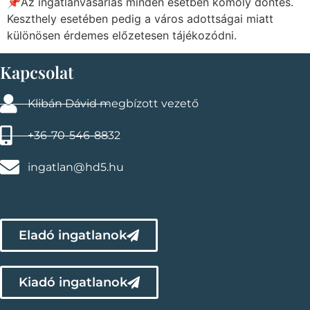
📌Az ingatlanvásárlás minden esetben komoly döntés.
Keszthely esetében pedig a város adottságai miatt
különösen érdemes előzetesen tájékozódni.
Kapcsolat
Klibán Dávid megbízott vezető
+36-70-546-8832
ingatlan@hd5.hu
Eladó ingatlanok
Kiadó ingatlanok