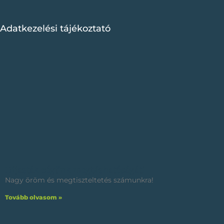
Adatkezelési tájékoztató
Díjazták cégünk megbízhatóságát!
Nagy öröm és megtiszteltetés számunkra!
Tovább olvasom »