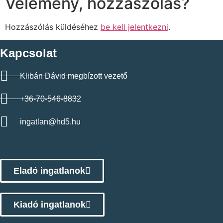
Vélemény, hozzászólás?
Hozzászólás küldéséhez
be kell jelentkezni
.
Kapcsolat
Klibán Dávid megbízott vezető
+36-70-546-8832
ingatlan@hd5.hu
Eladó ingatlanok
Kiadó ingatlanok