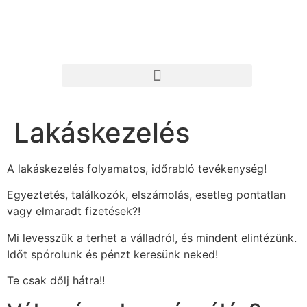
Lakáskezelés
A lakáskezelés folyamatos, időrabló tevékenység!
Egyeztetés, találkozók, elszámolás, esetleg pontatlan
vagy elmaradt fizetések?!
Mi levesszük a terhet a válladról, és mindent elintézünk.
Időt spórolunk és pénzt keresünk neked!
Te csak dőlj hátra!!