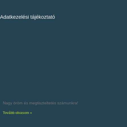
Adatkezelési tájékoztató
Díjazták cégünk megbízhatóságát!
Nagy öröm és megtiszteltetés számunkra!
Tovább olvasom »