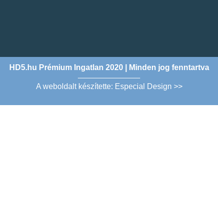
HD5.hu Prémium Ingatlan 2020 | Minden jog fenntartva
A weboldalt készítette: Especial Design >>