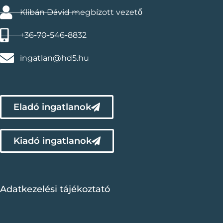
Klibán Dávid megbízott vezető
+36-70-546-8832
ingatlan@hd5.hu
Eladó ingatlanok
Kiadó ingatlanok
Adatkezelési tájékoztató