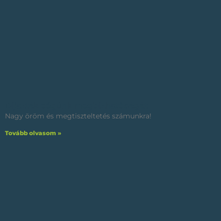
Díjazták cégünk megbízhatóságát!
Nagy öröm és megtiszteltetés számunkra!
Tovább olvasom »