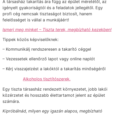
A társasház takarítás ára függ az épület méretétől, az
igényelt gyakoriságtól és a feladatok jellegétől. Egy
profi cég nemcsak tisztaságot biztosít, hanem
felelősséget is vállal a munkájáért!
Ismerj meg minket – Tiszta terek, megbízható kezekben!
Tippek közös képviselőknek:
– Kommunikálj rendszeresen a takarító céggel
– Vezessetek ellenőrző lapot vagy online naplót
– Kérj visszajelzést a lakóktól a takarítás minőségéről
Alkoholos tisztítószerek.
Egy tiszta társasház rendezett környezetet, jobb lakói
közérzetet és hosszabb élettartamot jelent az épület
számára.
Kipróbálnád, milyen egy igazán alapos, megbízható