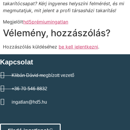
takarítócsapat? Kérj ingyenes helyszíni felmérést, és mi
megmutatjuk, mit jelent a profi társasházi takarítás!
Megjelölt
hd5prémiumingatlan
Vélemény, hozzászólás?
Hozzászólás küldéséhez
be kell jelentkezni
.
Kapcsolat
Klibán Dávid megbízott vezető
+36-70-546-8832
ingatlan@hd5.hu