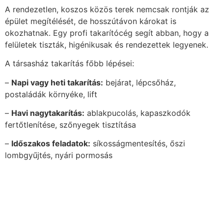
A rendezetlen, koszos közös terek nemcsak rontják az
épület megítélését, de hosszútávon károkat is
okozhatnak. Egy profi takarítócég segít abban, hogy a
felületek tiszták, higénikusak és rendezettek legyenek.
A társasház takarítás főbb lépései:
–
Napi vagy heti takarítás:
bejárat, lépcsőház,
postaládák környéke, lift
–
Havi nagytakarítás:
ablakpucolás, kapaszkodók
fertőtlenítése, szőnyegek tisztítása
–
Időszakos feladatok:
síkosságmentesítés, őszi
lombgyűjtés, nyári pormosás