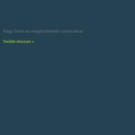
Díjazták cégünk megbízhatóságát!
Nagy öröm és megtiszteltetés számunkra!
Tovább olvasom »